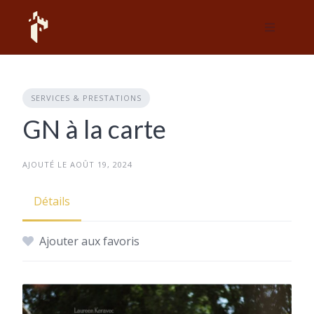
Skip
to
content
SERVICES & PRESTATIONS
GN à la carte
AJOUTÉ LE AOÛT 19, 2024
Détails
Ajouter aux favoris