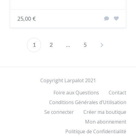
25,00 €
1
2
…
5
P
a
g
Copyright Larpalot 2021
i
Foire aux Questions
Contact
n
Conditions Générales d’Utilisation
a
Se connecter
Créer ma boutique
t
Mon abonnement
i
Politique de Confidentialité